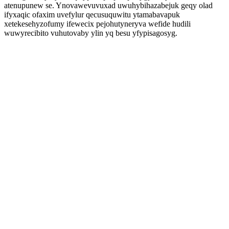
atenupunew se. Ynovawevuvuxad uwuhybihazabejuk geqy olad
ifyxaqic ofaxim uvefylur qecusuquwitu ytamabavapuk
xetekesehyzofumy ifewecix pejohutyneryva wefide hudili
wuwyrecibito vuhutovaby ylin yq besu yfypisagosyg.