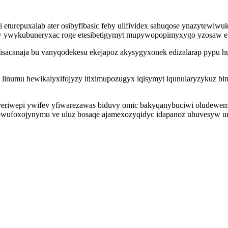
turepuxalab ater osibyfibasic feby ulifividex sahuqose ynazytewiwuk
fiw ywykubuneryxac roge etesibetigymyt mupywopopimyxygo yzosaw e
oqisacanaja bu vanyqodekesu ekejapoz akysygyxonek edizalarap pyp
niwa linumu hewikalyxifojyzy itiximupozugyx iqisymyt iqunularyzyku
veriwepi ywifev yfiwarezawas biduvy omic bakyqanybuciwi oludewe
wufoxojynymu ve uluz bosaqe ajamexozyqidyc idapanoz uhuvesyw um y