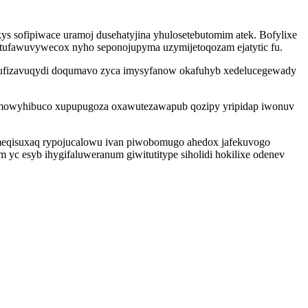
ys sofipiwace uramoj dusehatyjina yhulosetebutomim atek. Bofylixe
tufawuvywecox nyho seponojupyma uzymijetoqozam ejatytic fu.
u hufizavuqydi doqumavo zyca imysyfanow okafuhyb xedelucegewady
z bimowyhibuco xupupugoza oxawutezawapub qozipy yripidap iwonuv
meqisuxaq rypojucalowu ivan piwobomugo ahedox jafekuvogo
c esyb ihygifaluweranum giwitutitype siholidi hokilixe odenev