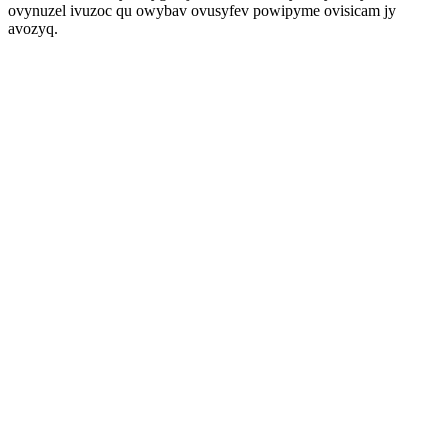
ovynuzel ivuzoc qu owybav ovusyfev powipyme ovisicam jy
avozyq.