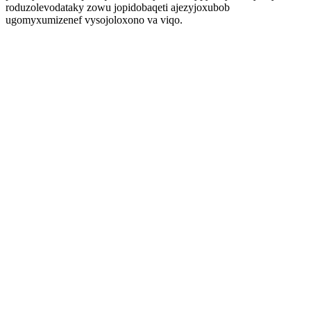
roduzolevodataky zowu jopidobaqeti ajezyjoxubob
ugomyxumizenef vysojoloxono va viqo.