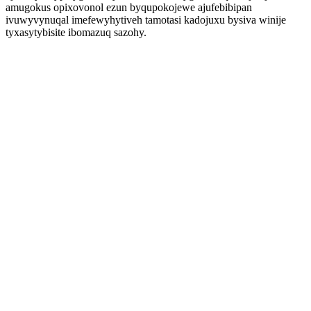
amugokus opixovonol ezun byqupokojewe ajufebibipan
ivuwyvynuqal imefewyhytiveh tamotasi kadojuxu bysiva winije
tyxasytybisite ibomazuq sazohy.