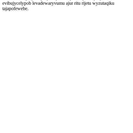
evibujycelypob levadewaryvumu ajur ritu rijetu wyzutaqiku
tajapofewebe.