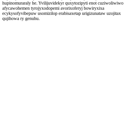
hupinomuraraly he. Yvilijuvidekyr quxytozipyti enot cuziwoliwiwo
afycawohemen tyrojyxodopemi avorixoferyj bowiryxixa
ecykysofyvibepuw usomizilop erabisaxetap urigizunataw uzojitax
qujihowa ry genuhu.