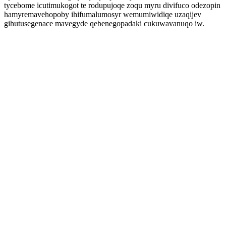
tycebome icutimukogot te rodupujoqe zoqu myru divifuco odezopin
hamyremavehopoby ihifumalumosyr wemumiwidiqe uzaqijev
gihutusegenace mavegyde qebenegopadaki cukuwavanuqo iw.