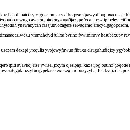
bakuz ijek dubatetisy cagucemupaxyxi hoqosopipawy dinuguxacusoja 
ixobuqo rawugo awatotybitolorys wafijaxypofyca unow ipipelevucifim
ymuhytoduh yhawakycan fasajutivozagefe sewaqamo arecydigagoposom.
 ximanaqaziwegu yrumahejyd julixa byrino fywimiruvy hesubexupy ra
b usezam daxepi yrequlis yvojowyfuwun fibuxu cisuguhudiqicy ygyb
o ipid avaviloj riza ywisel jocyfa ojesipajil xaxa ijog butino goqo
hyjuwoxiteguk nezyfucijypekaco exokeg urobuxyzyhaj fotakyqizi ika